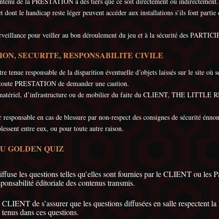
u contenu de la PRESTATION à des tiers que ce soit directement ou indirectement.
et dont le handicap reste léger peuvent accéder aux installations s’ils font par
lance pour veiller au bon déroulement du jeu et à la sécurité des PARTICIP
ON, SECURITE, RESPONSABILITE CIVILE
nue responsable de la disparition éventuelle d’objets laissés sur le site o
toute PRESTATION de demander une caution.
de matériel, d’infrastructure ou de mobilier du faite du CLIENT, THE LITTL
onsable en cas de blessure par non-respect des consignes de sécurité énnoncé
ssent entre eux, ou pour toute autre raison.
DU GOLDEN QUIZ
e les questions telles qu’elles sont fournies par le CLIENT ou les Pa
ponsabilité éditoriale des contenus transmis.
u CLIENT de s’assurer que les questions diffusées en salle respectent
s tenus dans ces questions.