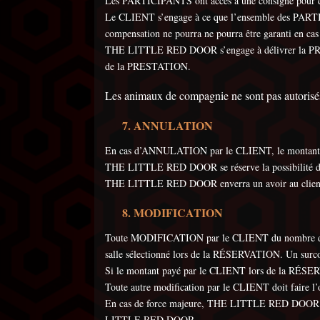
Les PARTICIPANTS ont accès à une consigne pour dé
Le CLIENT s’engage à ce que l’ensemble des PARTIC
compensation ne pourra ne pourra être garanti en c
THE LITTLE RED DOOR s’engage à délivrer la PRESTA
de la PRESTATION.
Les animaux de compagnie ne sont pas autorisés
ANNULATION
En cas d’ANNULATION par le CLIENT, le montant
THE LITTLE RED DOOR se réserve la possibilité d’ann
THE LITTLE RED DOOR enverra un avoir au client C
MODIFICATION
Toute MODIFICATION par le CLIENT du nombre de PA
salle sélectionné lors de la RÉSERVATION. Un surcoû
Si le montant payé par le CLIENT lors de la RÉSE
Toute autre modification par le CLIENT doit faire
En cas de force majeure, THE LITTLE RED DOOR prop
LITTLE RED DOOR.