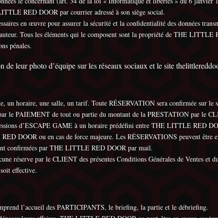
onnées le concernant (art. 34 de la loi « Informatique et libertés » du 6 janvier 
E LITTLE RED DOOR par courrier adressé à son siège social.
s en œuvre pour assurer la sécurité et la confidentialité des données transm
ts d’auteur. Tous les éléments qui le composent sont la propriété de THE LITTL
ions pénales.
 leur photo d’équipe sur les réseaux sociaux et le site thelittlereddoor
n horaire, une salle, un tarif. Toute RÉSERVATION sera confirmée sur le
ue par le PAIEMENT de tout ou partie du montant de la PRESTATION par le C
essions d’ESCAPE GAME à un horaire prédéfini entre THE LITTLE RED DOOR e
 RED DOOR ou en cas de force majeure. Les RÉSERVATIONS peuvent être effect
 sont confirmées par THE LITTLE RED DOOR par mail.
e réserve par le CLIENT des présentes Conditions Générales de Ventes et du rè
oit effective.
 l’accueil des PARTICIPANTS, le briefing, la partie et le débriefing.