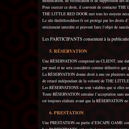
modification, de rectification et de suppression des d
Pour exercer ce droit, il convient de contacter TH
THE LITTLE RED DOOR met tous les moyens nécessaire
Le site thelittlereddoor.fr est protégé par les droi
strictement interdite et peuvent faire l’objet de sanct
Les PARTICIPANTS consentent à la publication de
RÉSERVATION
Une RÉSERVATION comprend un CLIENT, une date, u
par mail et ne sera considérée comme définitive q
La RÉSERVATION donne droit à une ou plusieurs s
de retard indépendant de la volonté de THE LITTLE
Les RÉSERVATIONS ne sont valables que si elles
Toute RÉSERVATION entraîne l’acceptation sans aucun
est toujours réalisée avant que la RÉSERVATION ne s
PRESTATION
Une PRESTATION ou partie d’ESCAPE GAME comprend