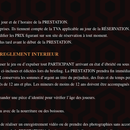
our et de l’horaire de la PRESTATION.
prises. Ils tiennent compte de la TVA applicable au jour de la RÉSERVATION.
r les PRIX figurant sur son site de réservation à tout moment.
lus tard avant le début de la PRESTATION.
T REGLEMENT INTERIEUR
le jeu ou d’expulser tout PARTICIPANT arrivant en état d’ébriété ou sous l’i
ité ci-incluses et édictées lors du briefing. La PRESTATION prendra fin imméd
era les sommes d’argent au titre du préjudice, des frais et du temps perdu
agés de 12 ans et plus. Les mineurs de moins de 12 ans doivent être accompagnés
r une pièce d’identité pour vérifier l’âge des joueurs.
jeu avec de la nourriture ou des boissons.
e ou de réaliser un enregistrement vidéo ou de prendre des photographies san