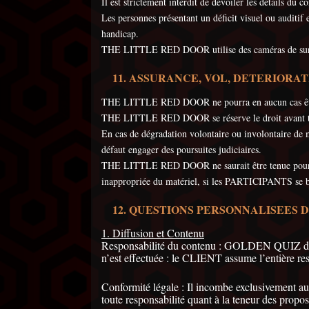
Il est strictement interdit de dévoiler les détails d
Les personnes présentant un déficit visuel ou auditif 
handicap.
THE LITTLE RED DOOR utilise des caméras de surveil
ASSURANCE, VOL, DETERIORATI
THE LITTLE RED DOOR ne pourra en aucun cas être te
THE LITTLE RED DOOR se réserve le droit avant 
En cas de dégradation volontaire ou involontaire 
défaut engager des poursuites judiciaires.
THE LITTLE RED DOOR ne saurait être tenue pour resp
inappropriée du matériel, si les PARTICIPANTS se ble
QUESTIONS PERSONNALISEES 
1. Diffusion et Contenu
Responsabilité du contenu : GOLDEN QUIZ diffus
n’est effectuée : le CLIENT assume l’entière res
Conformité légale : Il incombe exclusivement a
toute responsabilité quant à la teneur des propo