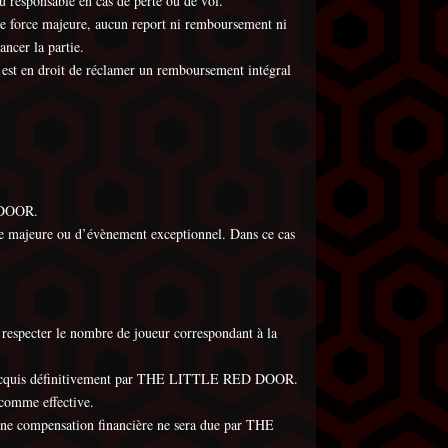
esponsable en cas de perte ou de vol.
 force majeure, aucun report ni remboursement ni
ncer la partie.
t en droit de réclamer un remboursement intégral
 DOOR.
ce majeure ou d’évènement exceptionnel. Dans ce cas
pecter le nombre de joueur correspondant à la
a acquis définitivement par THE LITTLE RED DOOR.
comme effective.
e compensation financière ne sera due par THE