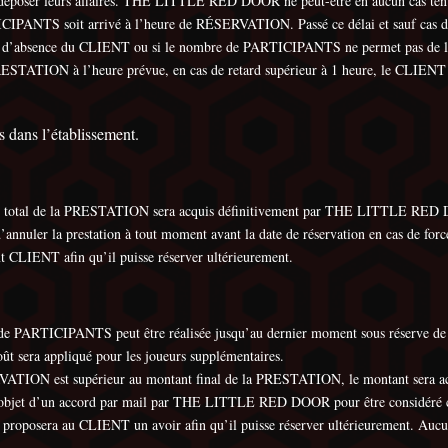
poser leurs affaires. THE LITTLE RED DOOR ne peut-être en aucun cas tenu r
IPANTS soit arrivé à l’heure de RÉSERVATION. Passé ce délai et sauf cas de
as d’absence du CLIENT ou si le nombre de PARTICIPANTS ne permet pas de la
TION à l’heure prévue, en cas de retard supérieur à 1 heure, le CLIENT es
 dans l’établissement.
 total de la PRESTATION sera acquis définitivement par THE LITTLE RED
uler la prestation à tout moment avant la date de réservation en cas de for
LIENT afin qu’il puisse réserver ultérieurement.
RTICIPANTS peut être réalisée jusqu’au dernier moment sous réserve de res
t sera appliqué pour les joueurs supplémentaires.
RVATION est supérieur au montant final de la PRESTATION, le montant ser
 l’objet d’un accord par mail par THE LITTLE RED DOOR pour être considéré 
osera au CLIENT un avoir afin qu’il puisse réserver ultérieurement. Aucun