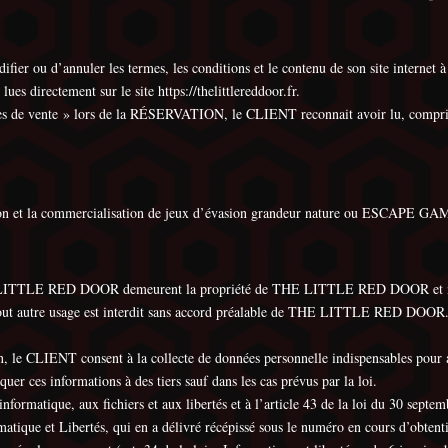
ou d’annuler les termes, les conditions et le contenu de son site internet à 
es directement sur le site https://thelittlereddoor.fr.
les de vente » lors de la RÉSERVATION, le CLIENT reconnait avoir lu, compris e
t la commercialisation de jeux d’évasion grandeur nature ou ESCAPE GAME e
THE LITTLE RED DOOR demeurent la propriété de THE LITTLE RED DOOR et ne p
out autre usage est interdit sans accord préalable de THE LITTLE RED DOOR. 
tion, le CLIENT consent à la collecte de données personnelle indispensables p
es informations à des tiers sauf dans les cas prévus par la loi.
nformatique, aux fichiers et aux libertés et à l’article 43 de la loi du 30 septem
atique et Libertés, qui en a délivré récépissé sous le numéro en cours d’obten