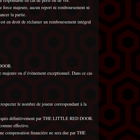
esponsable en cas de perte ou de vol.
 force majeure, aucun report ni remboursement ni
ncer la partie.
t en droit de réclamer un remboursement intégral
 DOOR.
ce majeure ou d’évènement exceptionnel. Dans ce cas
pecter le nombre de joueur correspondant à la
a acquis définitivement par THE LITTLE RED DOOR.
comme effective.
e compensation financière ne sera due par THE