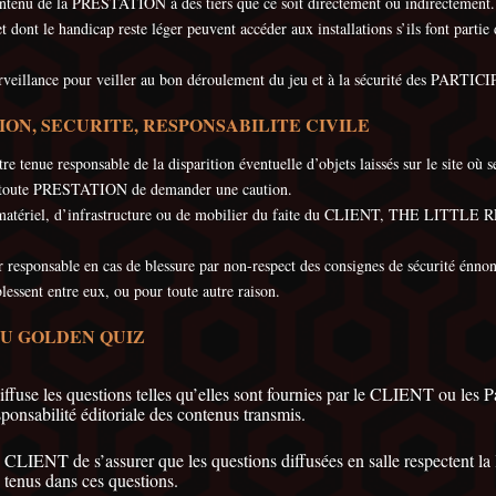
u contenu de la PRESTATION à des tiers que ce soit directement ou indirectement.
et dont le handicap reste léger peuvent accéder aux installations s’ils font par
lance pour veiller au bon déroulement du jeu et à la sécurité des PARTICIP
ON, SECURITE, RESPONSABILITE CIVILE
nue responsable de la disparition éventuelle d’objets laissés sur le site o
toute PRESTATION de demander une caution.
de matériel, d’infrastructure ou de mobilier du faite du CLIENT, THE LITTL
onsable en cas de blessure par non-respect des consignes de sécurité énnoncé
ssent entre eux, ou pour toute autre raison.
DU GOLDEN QUIZ
e les questions telles qu’elles sont fournies par le CLIENT ou les Pa
ponsabilité éditoriale des contenus transmis.
u CLIENT de s’assurer que les questions diffusées en salle respectent
s tenus dans ces questions.