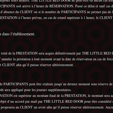
poser leurs affaires. THE LITTLE RED DOOR ne peut-être en aucun cas tenu r
IPANTS soit arrivé à l’heure de RÉSERVATION. Passé ce délai et sauf cas de
as d’absence du CLIENT ou si le nombre de PARTICIPANTS ne permet pas de la
TION à l’heure prévue, en cas de retard supérieur à 1 heure, le CLIENT es
 dans l’établissement.
 total de la PRESTATION sera acquis définitivement par THE LITTLE RED
uler la prestation à tout moment avant la date de réservation en cas de for
LIENT afin qu’il puisse réserver ultérieurement.
RTICIPANTS peut être réalisée jusqu’au dernier moment sous réserve de res
t sera appliqué pour les joueurs supplémentaires.
RVATION est supérieur au montant final de la PRESTATION, le montant ser
 l’objet d’un accord par mail par THE LITTLE RED DOOR pour être considéré 
osera au CLIENT un avoir afin qu’il puisse réserver ultérieurement. Aucun