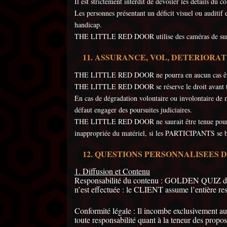
Il est strictement interdit de dévoiler les détails d
Les personnes présentant un déficit visuel ou auditif 
handicap.
THE LITTLE RED DOOR utilise des caméras de surveil
ASSURANCE, VOL, DETERIORATI
THE LITTLE RED DOOR ne pourra en aucun cas être te
THE LITTLE RED DOOR se réserve le droit avant 
En cas de dégradation volontaire ou involontaire 
défaut engager des poursuites judiciaires.
THE LITTLE RED DOOR ne saurait être tenue pour resp
inappropriée du matériel, si les PARTICIPANTS se ble
QUESTIONS PERSONNALISEES 
1. Diffusion et Contenu
Responsabilité du contenu : GOLDEN QUIZ diffus
n’est effectuée : le CLIENT assume l’entière res
Conformité légale : Il incombe exclusivement a
toute responsabilité quant à la teneur des propo