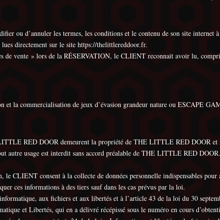
ou d’annuler les termes, les conditions et le contenu de son site internet à 
es directement sur le site https://thelittlereddoor.fr.
les de vente » lors de la RÉSERVATION, le CLIENT reconnait avoir lu, compris e
t la commercialisation de jeux d’évasion grandeur nature ou ESCAPE GAME e
THE LITTLE RED DOOR demeurent la propriété de THE LITTLE RED DOOR et ne p
out autre usage est interdit sans accord préalable de THE LITTLE RED DOOR. 
tion, le CLIENT consent à la collecte de données personnelle indispensables p
es informations à des tiers sauf dans les cas prévus par la loi.
nformatique, aux fichiers et aux libertés et à l’article 43 de la loi du 30 septem
atique et Libertés, qui en a délivré récépissé sous le numéro en cours d’obten