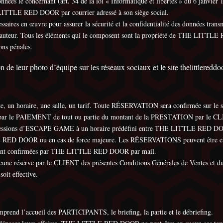
onnées le concernant (art. 34 de la loi « Informatique et libertés » du 6 janvier 
E LITTLE RED DOOR par courrier adressé à son siège social.
s en œuvre pour assurer la sécurité et la confidentialité des données transm
ts d’auteur. Tous les éléments qui le composent sont la propriété de THE LITTL
ions pénales.
 leur photo d’équipe sur les réseaux sociaux et le site thelittlereddoor
n horaire, une salle, un tarif. Toute RÉSERVATION sera confirmée sur le
ue par le PAIEMENT de tout ou partie du montant de la PRESTATION par le C
essions d’ESCAPE GAME à un horaire prédéfini entre THE LITTLE RED DOOR e
 RED DOOR ou en cas de force majeure. Les RÉSERVATIONS peuvent être effect
 sont confirmées par THE LITTLE RED DOOR par mail.
e réserve par le CLIENT des présentes Conditions Générales de Ventes et du rè
oit effective.
 l’accueil des PARTICIPANTS, le briefing, la partie et le débriefing.