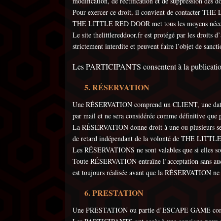
modification, de rectification et de suppression des d
Pour exercer ce droit, il convient de contacter TH
THE LITTLE RED DOOR met tous les moyens nécessaire
Le site thelittlereddoor.fr est protégé par les droi
strictement interdite et peuvent faire l’objet de sanct
Les PARTICIPANTS consentent à la publication de
RÉSERVATION
Une RÉSERVATION comprend un CLIENT, une date, u
par mail et ne sera considérée comme définitive q
La RÉSERVATION donne droit à une ou plusieurs s
de retard indépendant de la volonté de THE LITTLE
Les RÉSERVATIONS ne sont valables que si elles
Toute RÉSERVATION entraîne l’acceptation sans aucun
est toujours réalisée avant que la RÉSERVATION ne s
PRESTATION
Une PRESTATION ou partie d’ESCAPE GAME comprend