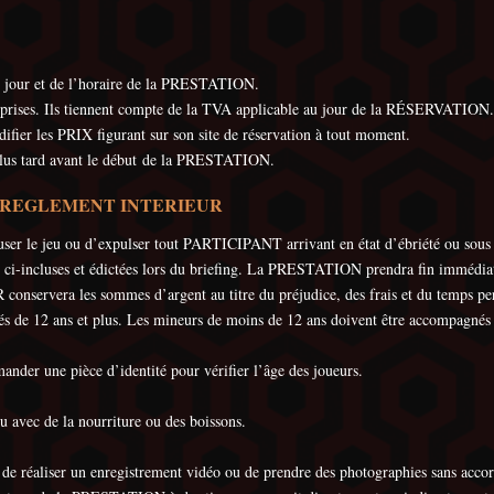
our et de l’horaire de la PRESTATION.
prises. Ils tiennent compte de la TVA applicable au jour de la RÉSERVATION.
r les PRIX figurant sur son site de réservation à tout moment.
lus tard avant le début de la PRESTATION.
T REGLEMENT INTERIEUR
le jeu ou d’expulser tout PARTICIPANT arrivant en état d’ébriété ou sous l’i
ité ci-incluses et édictées lors du briefing. La PRESTATION prendra fin imméd
era les sommes d’argent au titre du préjudice, des frais et du temps perdu
agés de 12 ans et plus. Les mineurs de moins de 12 ans doivent être accompagnés
r une pièce d’identité pour vérifier l’âge des joueurs.
jeu avec de la nourriture ou des boissons.
e ou de réaliser un enregistrement vidéo ou de prendre des photographies san