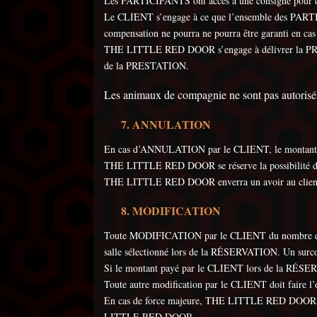
Les PARTICIPANTS ont accès à une consigne pour dé
Le CLIENT s’engage à ce que l’ensemble des PARTIC
compensation ne pourra ne pourra être garanti en c
THE LITTLE RED DOOR s’engage à délivrer la PRESTA
de la PRESTATION.
Les animaux de compagnie ne sont pas autorisés
ANNULATION
En cas d’ANNULATION par le CLIENT, le montant
THE LITTLE RED DOOR se réserve la possibilité d’ann
THE LITTLE RED DOOR enverra un avoir au client C
MODIFICATION
Toute MODIFICATION par le CLIENT du nombre de PA
salle sélectionné lors de la RÉSERVATION. Un surcoû
Si le montant payé par le CLIENT lors de la RÉSE
Toute autre modification par le CLIENT doit faire
En cas de force majeure, THE LITTLE RED DOOR prop
LITTLE RED DOOR.