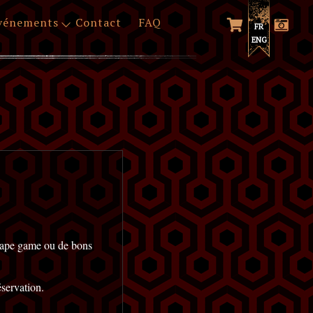
vénements
Contact
FAQ
FR
ENG
scape game ou de bons
éservation.