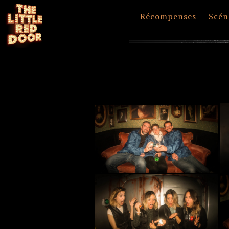
Récompenses
Scén