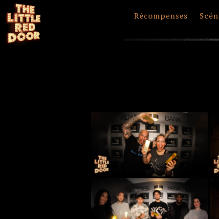
Récompenses
Scén