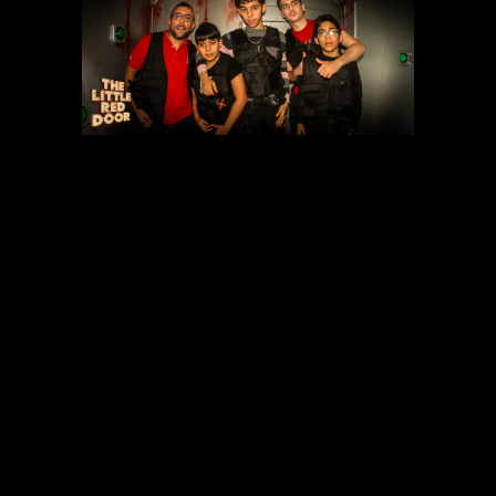
RÉCOMPENSES
RÉSERVATION
CGV
SCÉNARIOS
ÉVÉNEMENTS
MENTIONS LÉGALES
BON CADEAU
BLOG
FAQ
TARIFS
CONTACT