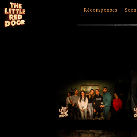
Récompenses
Scén